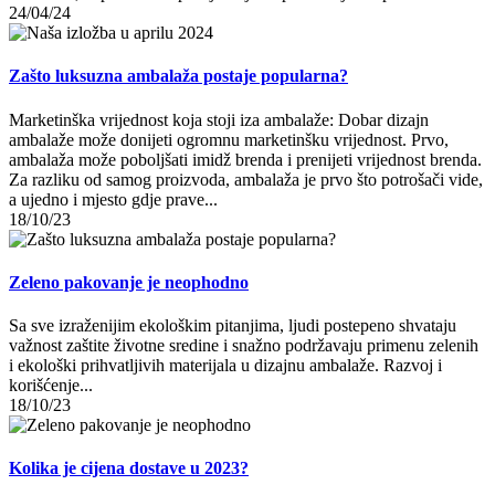
24/04/24
Zašto luksuzna ambalaža postaje popularna?
Marketinška vrijednost koja stoji iza ambalaže: Dobar dizajn
ambalaže može donijeti ogromnu marketinšku vrijednost. Prvo,
ambalaža može poboljšati imidž brenda i prenijeti vrijednost brenda.
Za razliku od samog proizvoda, ambalaža je prvo što potrošači vide,
a ujedno i mjesto gdje prave...
18/10/23
Zeleno pakovanje je neophodno
Sa sve izraženijim ekološkim pitanjima, ljudi postepeno shvataju
važnost zaštite životne sredine i snažno podržavaju primenu zelenih
i ekološki prihvatljivih materijala u dizajnu ambalaže. Razvoj i
korišćenje...
18/10/23
Kolika je cijena dostave u 2023?