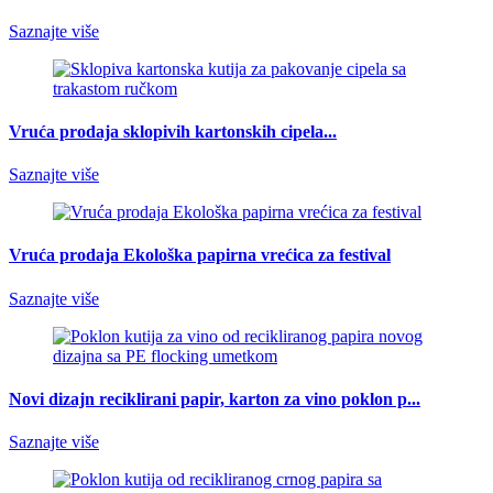
Saznajte više
Vruća prodaja sklopivih kartonskih cipela...
Saznajte više
Vruća prodaja Ekološka papirna vrećica za festival
Saznajte više
Novi dizajn reciklirani papir, karton za vino poklon p...
Saznajte više