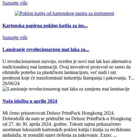
Saznajte više
Kartonska papirna poklon kutija za ins...
Saznajte više
Lansiranje revolucionarnog mat laka za...
U revolucionarnom razvoju, uveden je novi mat lak kao alternativa
tradicionalnoj mat laminaciji. Ovaj inovativni proizvod ne samo da
eliminiše potrebu za plastičnom laminacijom, već nudi i niz
prednosti koje će transformisati industriju štampanja i pakovanja. T...
26/06/24
Naša izložba u aprilu 2024
Mi ćemo prisustvovati Deluxe PrintPack Hongkong 2024.
Dobrodošli da nam se pridružite na Deluxe PrintPack-u Hongkong
od 27. do 30. aprila 2024. godine. Tokom sajma prikazaćemo
asortiman luksuznih kartonskih poklon kutija i kutija za recikliranu
ambalažu, te ponuditi super rješenja za pakovanje. Expo: ...