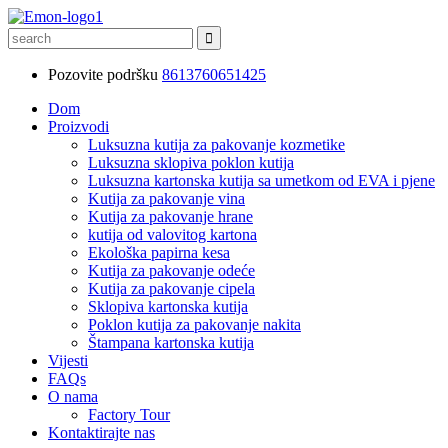
Pozovite podršku
8613760651425
Dom
Proizvodi
Luksuzna kutija za pakovanje kozmetike
Luksuzna sklopiva poklon kutija
Luksuzna kartonska kutija sa umetkom od EVA i pjene
Kutija za pakovanje vina
Kutija za pakovanje hrane
kutija od valovitog kartona
Ekološka papirna kesa
Kutija za pakovanje odeće
Kutija za pakovanje cipela
Sklopiva kartonska kutija
Poklon kutija za pakovanje nakita
Štampana kartonska kutija
Vijesti
FAQs
O nama
Factory Tour
Kontaktirajte nas