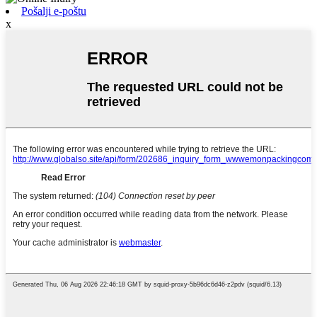
Pošalji e-poštu
x