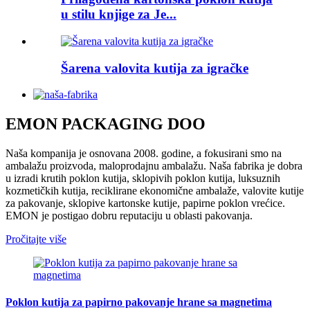
u stilu knjige za Je...
Šarena valovita kutija za igračke
EMON PACKAGING DOO
Naša kompanija je osnovana 2008. godine, a fokusirani smo na
ambalažu proizvoda, maloprodajnu ambalažu. Naša fabrika je dobra
u izradi krutih poklon kutija, sklopivih poklon kutija, luksuznih
kozmetičkih kutija, reciklirane ekonomične ambalaže, valovite kutije
za pakovanje, sklopive kartonske kutije, papirne poklon vrećice.
EMON je postigao dobru reputaciju u oblasti pakovanja.
Pročitajte više
Poklon kutija za papirno pakovanje hrane sa magnetima