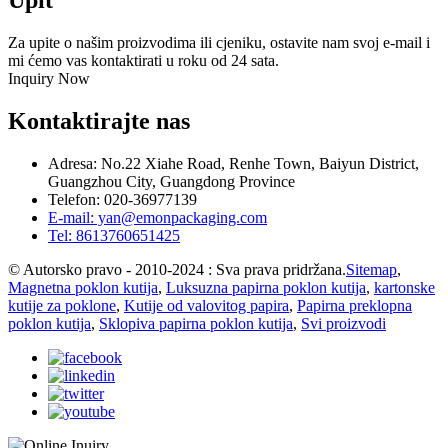
Upit
Za upite o našim proizvodima ili cjeniku, ostavite nam svoj e-mail i
mi ćemo vas kontaktirati u roku od 24 sata.
Inquiry Now
Kontaktirajte nas
Adresa: No.22 Xiahe Road, Renhe Town, Baiyun District,
Guangzhou City, Guangdong Province
Telefon: 020-36977139
E-mail: yan@emonpackaging.com
Tel: 8613760651425
© Autorsko pravo - 2010-2024 : Sva prava pridržana.
Sitemap
,
Magnetna poklon kutija
,
Luksuzna papirna poklon kutija
,
kartonske
kutije za poklone
,
Kutije od valovitog papira
,
Papirna preklopna
poklon kutija
,
Sklopiva papirna poklon kutija
,
Svi proizvodi