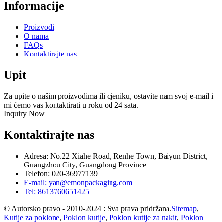
Informacije
Proizvodi
O nama
FAQs
Kontaktirajte nas
Upit
Za upite o našim proizvodima ili cjeniku, ostavite nam svoj e-mail i
mi ćemo vas kontaktirati u roku od 24 sata.
Inquiry Now
Kontaktirajte nas
Adresa: No.22 Xiahe Road, Renhe Town, Baiyun District,
Guangzhou City, Guangdong Province
Telefon: 020-36977139
E-mail: yan@emonpackaging.com
Tel: 8613760651425
© Autorsko pravo - 2010-2024 : Sva prava pridržana.
Sitemap
,
Kutije za poklone
,
Poklon kutije
,
Poklon kutije za nakit
,
Poklon