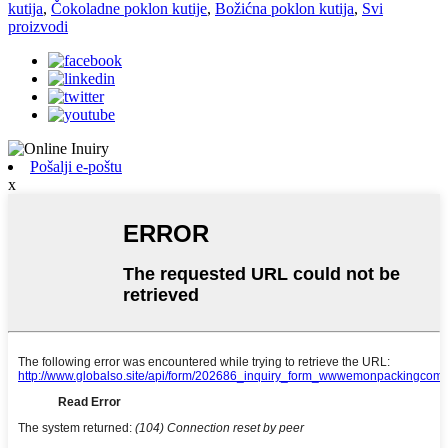
kutija
,
Čokoladne poklon kutije
,
Božićna poklon kutija
,
Svi
proizvodi
Pošalji e-poštu
x