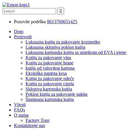
Pozovite podršku
8613760651425
Dom
Proizvodi
Luksuzna kutija za pakovanje kozmetike
Luksuzna sklopiva poklon kutija
Luksuzna kartonska kutija sa umetkom od EVA i pjene
Kutija za pakovanje vina
Kutija za pakovanje hrane
kutija od valovitog kartona
Ekološka papirna kesa
Kutija za pakovanje odeće
Kutija za pakovanje cipela
Sklopiva kartonska kutija
Poklon kutija za pakovanje nakita
Štampana kartonska kutija
Vijesti
FAQs
O nama
Factory Tour
Kontaktirajte nas