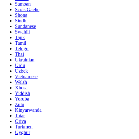
Samoan
Scots Gaelic
Shona
Sindhi
Sundanese
Swahili
Tajik
Tamil
Telugu
Thai
Ukrainian
Urdu
Uzbek
Vietnamese
Welsh
Xhosa
Yiddish
Yoruba
Zulu
Kinyarwanda
Tatar
Oriya
Turkmen
Uyghur